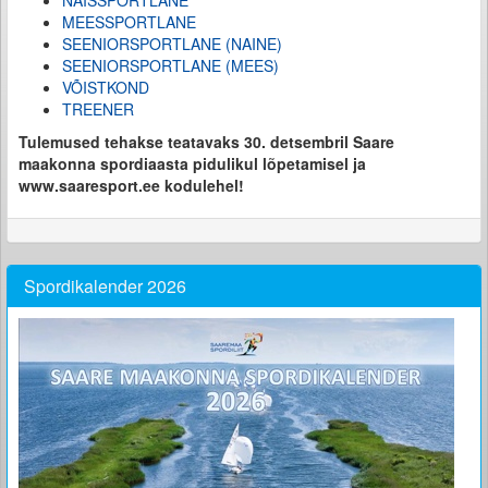
NAISSPORTLANE
MEESSPORTLANE
SEENIORSPORTLANE (NAINE)
SEENIORSPORTLANE (MEES)
VÕISTKOND
TREENER
Tulemused tehakse teatavaks 30. detsembril Saare
maakonna spordiaasta pidulikul lõpetamisel ja
www.saaresport.ee kodulehel!
Spordikalender 2026