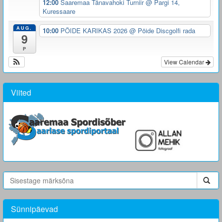
12:00
Saaremaa Tänavahoki Turniir
@ Pargi 14,
Kuressaare
AUG.
10:00
PÖIDE KARIKAS 2026
@ Pöide Discgolfi rada
9
P
View Calendar
Viited
Sünnipäevad