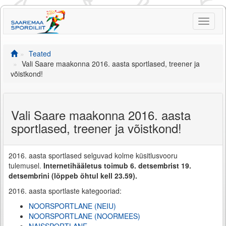
Toggle
naviga
Teated
Vali Saare maakonna 2016. aasta sportlased, treener ja
võistkond!
Vali Saare maakonna 2016. aasta
sportlased, treener ja võistkond!
2016. aasta sportlased selguvad kolme küsitlusvooru
tulemusel.
Internetihääletus toimub 6. detsembrist 19.
detsembrini (lõppeb õhtul kell 23.59).
2016. aasta sportlaste kategooriad:
NOORSPORTLANE (NEIU)
NOORSPORTLANE (NOORMEES)